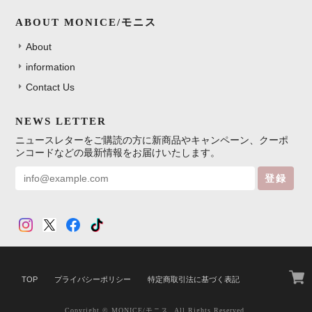
ABOUT MONICE/モニス
About
information
Contact Us
NEWS LETTER
ニュースレターをご購読の方に新商品やキャンペーン、クーポ
ンコードなどの最新情報をお届けいたします。
登録
TOP
プライバシーポリシー
特定商取引法に基づく表記
Copyright © MONICE/モニス. All Rights Reserved.