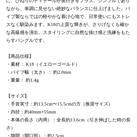
に、ひねりのディテールが奥行きをプラス。シンプルであり
ながら、単調に見せない絶妙なバランスに仕上げました。パ
イプ製ならではの軽やかな着け心地で、日常使いにもストレ
スなく馴染みます。K18の上質な輝きが、さりげなくも確か
な高級感を演出。スタイリングに自然な抜け感と洗練をもた
らすバングルです。
【商品仕様】
・素材： K18（イエローゴールド）
・パイプ幅（太さ）： 約2.0mm
・重量： 約1.4g
【サイズ】
・手首実寸：約13.5cm〜15.5cmの方（推奨サイズ）
・内径：約40mm×55mm
・本体の長さ（内周）：全長約13.6cm（引き伸ばした時の長
さ）
・隙間（開口部）：約2.5cm