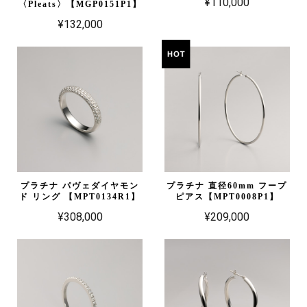
¥110,000
〈Pleats〉【MGP0151P1】
¥132,000
プラチナ パヴェダイヤモン
プラチナ 直径60mm フープ
ド リング 【MPT0134R1】
ピアス【MPT0008P1】
¥308,000
¥209,000