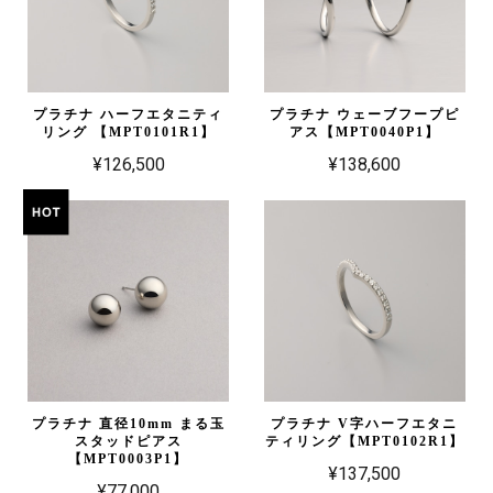
プラチナ ハーフエタニティ
プラチナ ウェーブフープピ
リング 【MPT0101R1】
アス【MPT0040P1】
¥126,500
¥138,600
プラチナ 直径10mm まる玉
プラチナ V字ハーフエタニ
スタッドピアス
ティリング【MPT0102R1】
【MPT0003P1】
¥137,500
¥77,000