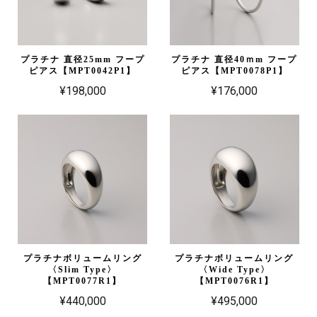
プラチナ 直径25mm フープ
プラチナ 直径40ｍm フープ
ピアス【MPT0042P1】
ピアス【MPT0078P1】
¥198,000
¥176,000
プラチナボリュームリング
プラチナボリュームリング
〈Slim Type〉
〈Wide Type〉
【MPT0077R1】
【MPT0076R1】
¥440,000
¥495,000