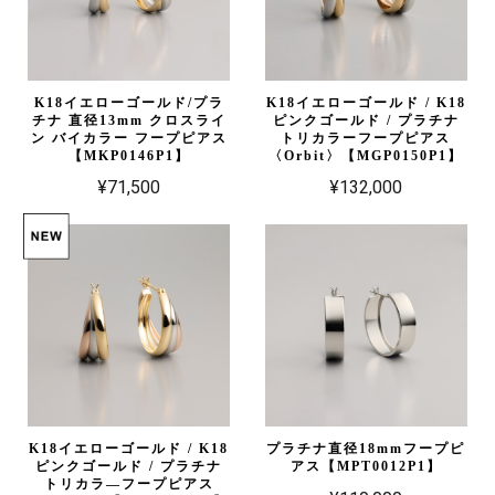
K18イエローゴールド/プラ
K18イエローゴールド / K18
チナ 直径13mm クロスライ
ピンクゴールド / プラチナ
ン バイカラー フープピアス
トリカラーフープピアス
【MKP0146P1】
〈Orbit〉【MGP0150P1】
¥71,500
¥132,000
K18イエローゴールド / K18
プラチナ直径18mmフープピ
ピンクゴールド / プラチナ
アス【MPT0012P1】
トリカラ―フープピアス