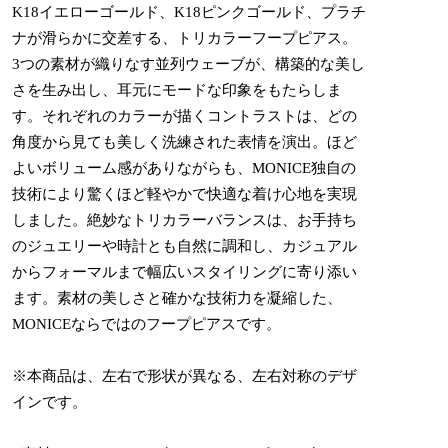
K18イエローゴールド、K18ピンクゴールド、プラチ
ナが滑らかに交差する、トリカラーフープピアス。
3つの素材が織りなす並列ウェーブが、構築的な美し
さを生み出し、耳元にモードな印象をもたらしま
す。それぞれのカラーが描くコントラストは、どの
角度から見ても美しく洗練された表情を演出。ほど
よいボリューム感がありながらも、MONICE独自の
技術により驚くほど軽やかで快適な着け心地を実現
しました。絶妙なトリカラーバランスは、お手持ち
のジュエリーや時計とも自然に調和し、カジュアル
からフォーマルまで幅広いスタイリングに寄り添い
ます。素材の美しさと確かな技術力を凝縮した、
MONICEならではのフープピアスです。
※本商品は、左右で形状が異なる、左右対称のデザ
インです。