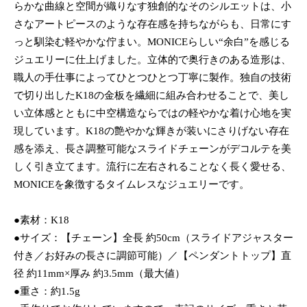
らかな曲線と空間が織りなす独創的なそのシルエットは、小
さなアートピースのような存在感を持ちながらも、日常にす
っと馴染む軽やかな佇まい。MONICEらしい“余白”を感じる
ジュエリーに仕上げました。立体的で奥行きのある造形は、
職人の手仕事によってひとつひとつ丁寧に製作。独自の技術
で切り出したK18の金板を繊細に組み合わせることで、美し
い立体感とともに中空構造ならではの軽やかな着け心地を実
現しています。K18の艶やかな輝きが装いにさりげない存在
感を添え、長さ調整可能なスライドチェーンがデコルテを美
しく引き立てます。流行に左右されることなく長く愛せる、
MONICEを象徴するタイムレスなジュエリーです。
●素材：K18
●サイズ：【チェーン】全長 約50cm（スライドアジャスター
付き／お好みの長さに調節可能）／【ペンダントトップ】直
径 約11mm×厚み 約3.5mm（最大値）
●重さ：約1.5g