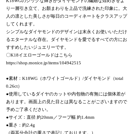
K18WGのシックな輝きがダイヤモンドの繊細な煌めきをよ
り一層引き立て、お顏まわりを上品で洗練された印象に。大
人の凛とした美しさが毎日のコーディネートをクラスアップ
してくれます。
シンプルなダイヤモンドのデザインは末永くお使いいただけ
るエターナルな存在。ダイヤモンドを愛でるすべての方にお
すすめしたいジュエリーです。
〇K18イエローゴールドはこちら
https://shop.monice.jp/items/104942515
●素材：K18WG（ホワイトゴールド）/ダイヤモンド（total
0.26ct）
●使用しているダイヤのカットや内包物の有無には個体差が
あります。画面上の見た目とは異なることがございますので
予めご了承ください。
●サイズ：直径 約20mm／フープ幅 約1.4mm
●重さ：約2.4g
（両耳分合計の重さで表記しております。）