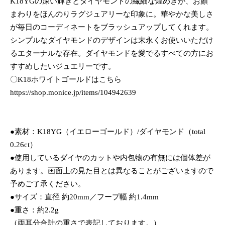
K18YGの深い輝きとダイヤモンドの繊細な煌めきが、お顏
まわりをほんのりラグジュアリーな印象に。華やかな美しさ
が毎日のコーディネートをブラッシュアップしてくれます。
シンプルなダイヤモンドのデザインは末永くお使いいただけ
るエターナルな存在。ダイヤモンドを愛でるすべての方にお
すすめしたいジュエリーです。
〇K18ホワイトゴールドはこちら
https://shop.monice.jp/items/104942639
●素材：K18YG（イエローゴールド）/ダイヤモンド（total
0.26ct）
●使用しているダイヤのカットや内包物の有無には個体差が
あります。画面上の見た目とは異なることがございますので
予めご了承ください。
●サイズ：直径 約20mm／フープ幅 約1.4mm
●重さ：約2.2g
（両耳分合計の重さで表記しております。）