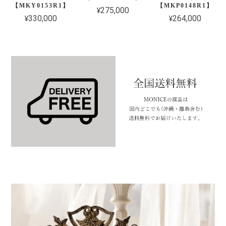
【MKY0153R1】
【MKP0148R1】
¥275,000
¥330,000
¥264,000