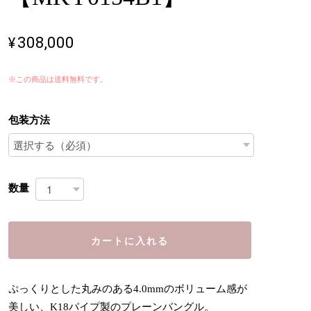
¥308,000
※この商品は
送料無料
です。
包装方法
数量
カートに入れる
ぷっくりとした丸みのある4.0mmのボリューム感が
美しい、K18パイプ製のプレーンバングル。