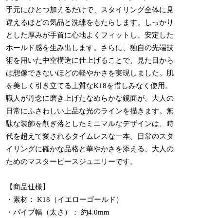
手元にひとつ加えるだけで、スタイリング全体に見
違えるほどの気品と洗練をもたらします。しっかり
とした厚みが手首に心地よくフィットし、安定した
ホールド感を生み出します。さらに、独自の先端技
術を用いた中空構造に仕上げることで、見た目から
は想像できないほどの軽やかさを実現しました。肌
を美しく引き立てる上質なK18を惜しみなく使用。
職人が丹念に磨き上げたなめらかな鏡面が、大人の
日常にふさわしい上品な光のラインを描きます。無
駄な装飾を削ぎ落としたミニマルなデザインは、時
代を超えて愛されるタイムレスな一本。日常のスタ
イリングに確かな品格と華やかさを添える、大人の
ためのマスターピースジュエリーです。
【商品仕様】
・素材： K18（イエローゴールド）
・パイプ幅（太さ）： 約4.0mm