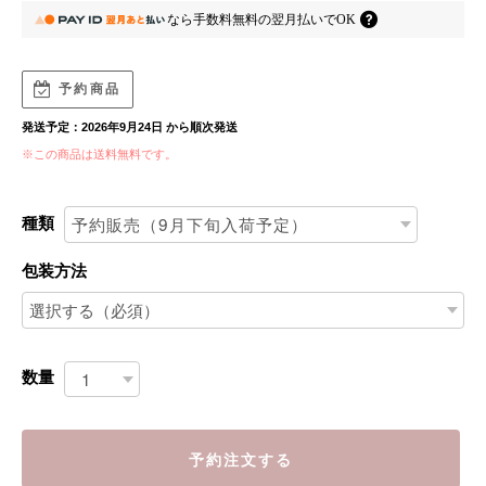
なら
手数料無料の
翌月払いでOK
予約商品
発送予定：2026年9月24日 から順次発送
※この商品は
送料無料
です。
種類
包装方法
数量
予約注文する