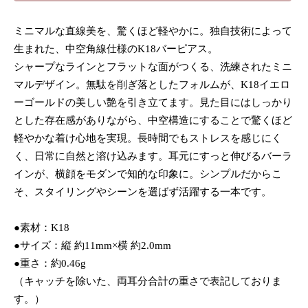
ミニマルな直線美を、驚くほど軽やかに。独自技術によって
生まれた、中空角線仕様のK18バーピアス。
シャープなラインとフラットな面がつくる、洗練されたミニ
マルデザイン。無駄を削ぎ落としたフォルムが、K18イエロ
ーゴールドの美しい艶を引き立てます。見た目にはしっかり
とした存在感がありながら、中空構造にすることで驚くほど
軽やかな着け心地を実現。長時間でもストレスを感じにく
く、日常に自然と溶け込みます。耳元にすっと伸びるバーラ
インが、横顔をモダンで知的な印象に。シンプルだからこ
そ、スタイリングやシーンを選ばず活躍する一本です。
●素材：K18
●サイズ：縦 約11mm×横 約2.0mm
●重さ：約0.46g
（キャッチを除いた、両耳分合計の重さで表記しておりま
す。）