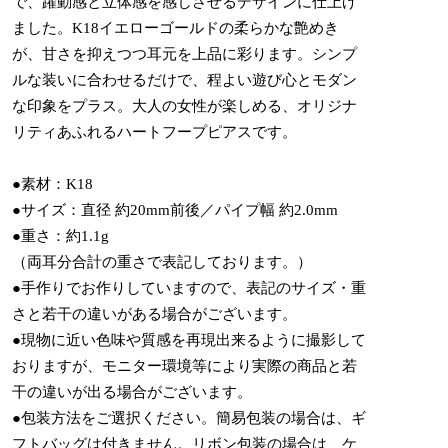
で、躍動感と立体感を感じさせるデザインに仕上げ
ました。K18イエローゴールドの柔らかな艶めき
が、甘さを抑えつつ耳元を上品に彩ります。シンプ
ルな装いに合わせるだけで、程よい遊び心とモダン
な印象をプラス。大人の女性が楽しめる、オリジナ
リティあふれるハートフープピアスです。
●素材：K18
●サイズ：直径 約20mm前後／パイプ幅 約2.0mm
●重さ：約1.1g
（両耳分合計の重さで表記しております。）
●手作りでお作りしていますので、表記のサイズ・重
さと若干の違いがある場合がございます。
●現物に近い色味や質感を再現出来るように撮影して
おりますが、モニター環境等により実際の商品と若
干の違いが出る場合がございます。
●包装方法をご選択ください。簡易包装の場合は、ギ
フトバッグは付きません。リボン包装の場合は、ケ