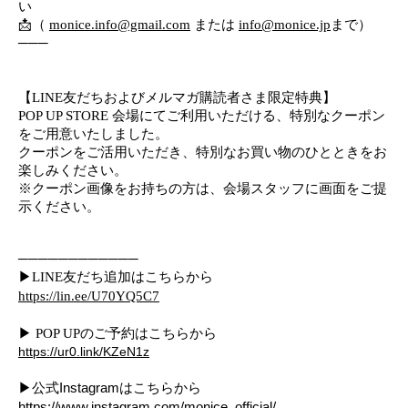
い
📩（
monice.info@gmail.com
または
info@monice.jp
まで）
───
【LINE友だちおよびメルマガ購読者さま限定特典】
POP UP STORE 会場にてご利用いただける、特別なクーポン
をご用意いたしました。
クーポンをご活用いただき、特別なお買い物のひとときをお
楽しみください。
※クーポン画像をお持ちの方は、会場スタッフに画面をご提
示ください。
────────────
▶LINE友だち追加はこちらから
https://lin.ee/U70YQ5C7
▶ POP UPのご予約はこちら
から
https://ur0.link/KZeN1z
▶
公式Instagramはこちらから
https://www.instagram.com/monice_official/