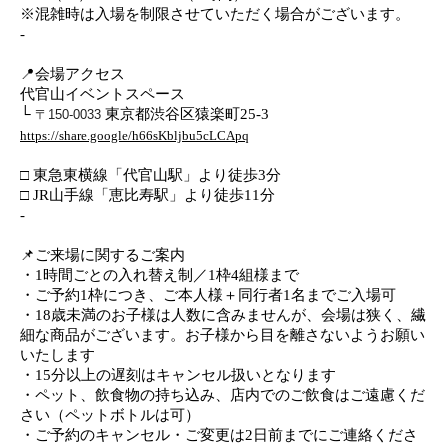
※混雑時は入場を制限させていただく場合がございます。
-
📍会場アクセス
代官山イベントスペース
└
東京都渋谷区猿楽町25-3
〒150-0033
https://share.google/h66sKbljbu5cLCApq
□ 東急東横線「代官山駅」より徒歩3分
□ JR山手線「恵比寿駅」より徒歩11分
-
📌ご来場に関するご案内
・1時間ごとの入れ替え制／1枠4組様まで
・ご予約1枠につき、ご本人様＋同行者1名までご入場可
・18歳未満のお子様は人数に含みませんが、会場は狭く、繊
細な商品がございます。お子様から目を離さないようお願い
いたします
・15分以上の遅刻はキャンセル扱いとなります
・ペット、飲食物の持ち込み、店内でのご飲食はご遠慮くだ
さい（ペットボトルは可）
・ご予約のキャンセル・ご変更は2日前までにご連絡くださ