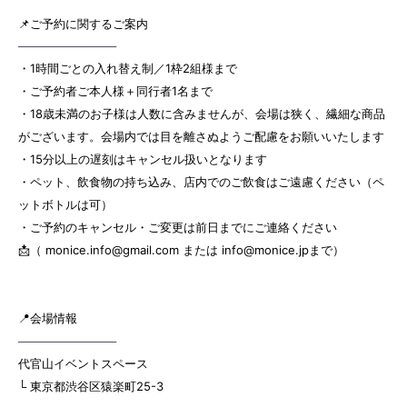
📌ご予約に関するご案内
────────────
・1時間ごとの入れ替え制／1枠2組様まで
・ご予約者ご本人様＋同行者1名まで
・18歳未満のお子様は人数に含みませんが、会場は狭く、繊細な商品
がございます。会場内では目を離さぬようご配慮をお願いいたします
・15分以上の遅刻はキャンセル扱いとなります
・ペット、飲食物の持ち込み、店内でのご飲食はご遠慮ください（ペ
ットボトルは可）
・ご予約のキャンセル・ご変更は前日までにご連絡ください
📩（
monice.info@gmail.com
または
info@monice.jp
まで）
📍会場情報
────────────
代官山イベントスペース
└ 東京都渋谷区猿楽町25-3