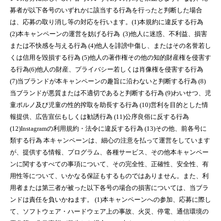
募者が以下各号のいずれかに該当する行為を行ったと判断した場合
は、応募の取り消し等の対応を行います。(1)本規約に違反する行為
(2)本キャンペーンの運営を妨げる行為 (3)他人に迷惑、不利益、損害
または不快感を与える行為 (4)他人を誹謗中傷し、またはその名誉若し
くは信用を毀損する行為 (5)他人の著作権その他の知的財産権を侵害す
る行為(6)他人の財産、プライバシー若しくは肖像権を侵害する行為
(7)当ブランドが本キャンペーンの趣旨に沿わないと判断する行為 (8)
当ブランドが悪質または不適切であると判断する行為 (9)わいせつ、児
童ポルノ及び児童の性的搾取を助長する行為 (10)営利を目的とした情
報提供、広告宣伝もしくは勧誘行為 (11)公序良俗に反する行為
(12)Instagramの利用規約・法令に違反する行為 (13)その他、前各号に
類する行為 本キャンペーンは、細心の注意を払って運営をしています
が、提供する情報、プログラム、各種サービス、その他本キャンペー
ンに関するすべての事項について、その完全性、正確性、安全性、有
用性等について、いかなる保証もするものではありません。また、利
用者または第三者が被った以下各号の場合の損害については、当ブラ
ンドは責任を負いかねます。 (1)本キャンペーンへの参加、応募に際し
て、ソフトウェア・ハードウェア上の事故、火災、停電、通信環境の