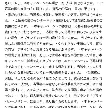
さい。但し、本キャンペーンの当選は、お1人様1回となります。 ・ご
応募は国内在住の方に限ります。 商品の発送は、国内に限ります。
・賞品の権利は、当選者に帰属し、第三者への譲渡、転売はできませ
ん。 ・ご応募の際のインターネット接続料および通信費は応募者のご
負担になります。 ・本キャンペーンへの参加は、応募者自らの判断と
責任において行うものとし、応募に際して応募者に何らかの損害が生
じた場合、当ブランドでは一切の責任を負いません。 当ブランドの社
員および関係者は応募できません。・やむを得ない事情により、賞品
の内容、デザイン等が変更になる場合があります。 ・本キャンペーン
の運営が合理的に予測、あるいは管理不可能な事態に陥った場合、本
キャンペーン主催者である当ブランドは、本キャンペーンの応募期間
中であってもキャンペーンを中止する権利を有し、当該中止により生
じるいかなる損害についても一切の責任を負いません。 ・当選後に
お預かりした当選者の個人情報につきましては、賞品発送およびお問
合せのみに使用し、当選者の同意なしに業務委託先以外の第三者に開
示・提供することはありません（法令等により開示を求められた場合
を除く）。なお、個人情報の取扱いについては、当ブランド「プライ
バシーポリシー」に基づき、取り扱うものとします。 ・本キャンペー
ンの応募に際し、以下各号のいずれかの行為を禁止します。なお、応