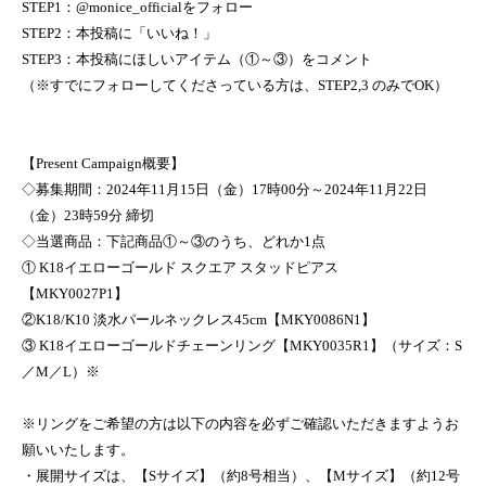
STEP1：@monice_officialをフォロー
STEP2：本投稿に「いいね！」
STEP3：本投稿にほしいアイテム（①～③）をコメント
（※すでにフォローしてくださっている方は、STEP2,3 のみでOK）
【Present Campaign概要】
◇募集期間：2024年11月15日（金）17時00分～2024年11月22日
（金）23時59分 締切
◇当選商品：下記商品①～③のうち、どれか1点
① K18イエローゴールド スクエア スタッドピアス
【MKY0027P1】
②K18/K10 淡水パールネックレス45cm【MKY0086N1】
③ K18イエローゴールドチェーンリング【MKY0035R1】（サイズ：S
／M／L）※
※リングをご希望の方は以下の内容を必ずご確認いただきますようお
願いいたします。
・展開サイズは、【Sサイズ】（約8号相当）、【Mサイズ】（約12号