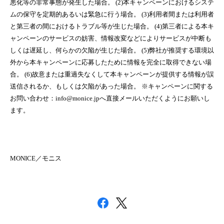
悪化等の非常事態が発生した場合。 (2)本キャンペーンにおけるシステ
ムの保守を定期的あるいは緊急に行う場合。 (3)利用者間または利用者
と第三者の間におけるトラブル等が生じた場合。 (4)第三者による本キ
ャンペーンのサービスの妨害、情報改変などによりサービスが中断も
しくは遅延し、何らかの欠陥が生じた場合。 (5)弊社が推奨する環境以
外から本キャンペーンに応募したために情報を完全に取得できない場
合。 (6)故意または重過失なくして本キャンペーンが提供する情報が誤
送信されるか、もしくは欠陥があった場合。 ※キャンペーンに関する
お問い合わせ：
info@monice.jp
へ直接メールいただくようにお願いし
ます。
MONICE／モニス