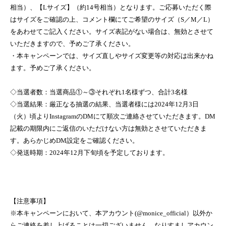
相当）、【Lサイズ】（約14号相当）となります。ご応募いただく際
はサイズをご確認の上、コメント欄にてご希望のサイズ（S／M／L）
をあわせてご記入ください。サイズ表記がない場合は、無効とさせて
いただきますので、予めご了承ください。
・本キャンペーンでは、サイズ直しやサイズ変更等の対応は出来かね
ます。予めご了承ください。
◇当選者数：当選商品①～③それぞれ1名様ずつ、合計3名様
◇当選結果：厳正なる抽選の結果、当選者様には2024年12月3日
（火）頃よりInstagramのDMにて順次ご連絡させていただきます。DM
記載の期限内にご返信のいただけない方は無効とさせていただきま
す。あらかじめDM設定をご確認ください。
◇発送時期：2024年12月下旬頃を予定しております。
【注意事項】
※本キャンペーンにおいて、本アカウント(@monice_official）以外か
らご連絡を差し上げることは一切ございません。なりすましアカウン