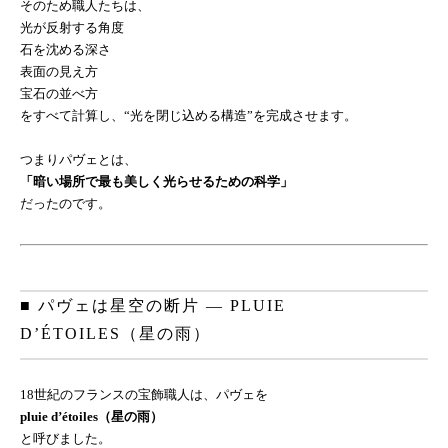
そのため職人たちは、
光が反射する角度
石を沈める深さ
表面の見え方
宝石の並べ方
をすべて計算し、“光を閉じ込める構造”を完成させます。
つまりパヴェとは、
「暗い場所で最も美しく光らせるための科学」
だったのです。
■ パヴェは星空の断片 ― PLUIE
D’ÉTOILES（星の雨）
18世紀のフランスの宝飾職人は、パヴェを
pluie d’étoiles（星の雨）
と呼びました。