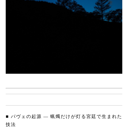
■ パヴェの起源 ― 蝋燭だけが灯る宮廷で生まれた
技法