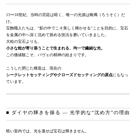
15〜18世紀、当時の宮廷は暗く、唯一の光源は蝋燭（ろうそく）だ
け。
宝飾職人たちは、“影の中でこそ美しく輝かせる”ことを目的に、宝石
を金属の中へ深く沈めて留める技法を磨いていきました。
大粒の宝石よりも、
小さな粒が寄り添うことで生まれる、均一で繊細な光。
この価値観こそ、パヴェの精神の始まりです。
こうした閉じた構造は、現在の
シークレットセッティングやクローズドセッティングの原点
にもなっ
ています。
■ ダイヤの輝きを操る ― 光学的な“沈め方”の理由
暗い室内では、光を逃せば宝石は輝きません。