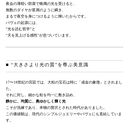
夜会の薄暗い部屋で蝋燭の光を受けると、
無数のダイヤが星屑のように瞬き、
まるで夜空を身につけるように輝いたからです。
パヴェの起源には、
“光を読む哲学”と
“天を見上げる感性”が息づいています。
■ “大きさより光の質”を尊ぶ美意識
17〜18世紀の宮廷では、大粒の宝石は時に「成金の象徴」とされまし
た。
それに対し、細かな粒を均一に敷き詰め、
静かに、均質に、奥ゆかしく輝く光
こそが洗練であり、本物の贅沢とされた時代がありました。
この価値観は、現代のシンプルジュエリーやパヴェにも直結していま
す。